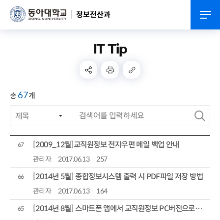
정보전산과
IT Tip
67
총
개
제목
번호
검
작성자
색
[2009_12월]교직원정보 전자우편 메일 백업 안내
67
작성일자
관리자
2017.06.13
257
[2014년 5월] 종합정보시스템 출력 시 PDF파일 저장 방법
조회수
66
관리자
2017.06.13
164
[2014년 8월] 스마트폰 앱에서 교직원정보 PC버전으로 이용하기
65