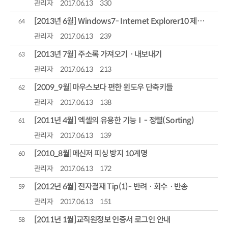
관리자
2017.06.13
330
[2013년 6월] Windows7- Internet Explorer10 제거 방법
64
관리자
2017.06.13
239
[2013년 7월] 주소록 가져오기ㆍ내보내기
63
관리자
2017.06.13
213
[2009_9월]마우스보다 편한 윈도우 단축키들
62
관리자
2017.06.13
138
[2011년 4월] 엑셀의 유용한 기능Ⅰ- 정렬(Sorting)
61
관리자
2017.06.13
139
[2010_8월]메신저 피싱 방지 10계명
60
관리자
2017.06.13
172
[2012년 6월] 전자결재 Tip(1)- 반려ㆍ회수ㆍ반송
59
관리자
2017.06.13
151
[2011년 1월]교직원정보 인증서 로그인 안내
58