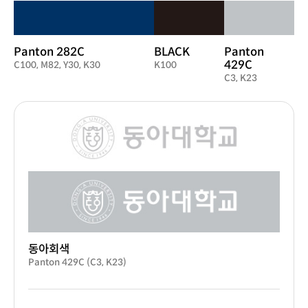
Panton 282C
BLACK
Panton
429C
C100, M82, Y30, K30
K100
C3, K23
동아회색
Panton 429C (C3, K23)