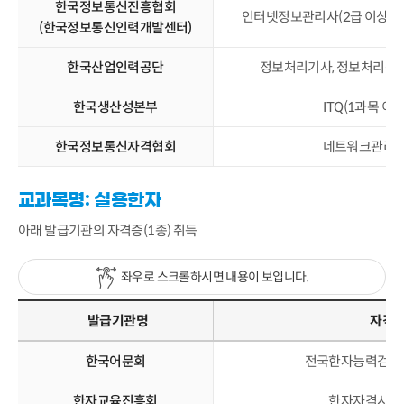
한국정보통신진흥협회
인터넷정보관리사(2급 이상), 
(한국정보통신인력개발센터)
한국산업인력공단
정보처리기사, 정보처리산업
한국생산성본부
ITQ(1과목 이상
한국정보통신자격협회
네트워크관리사(
교과목명: 실용한자
아래 발급기관의 자격증(1종) 취득
좌우로 스크롤하시면 내용이 보입니다.
발급기관명
자격
한국어문회
전국한자능력검정시
한자교육진흥회
한자자격시험(