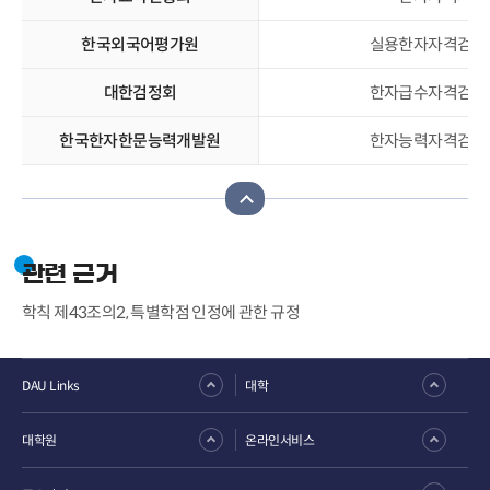
한국외국어평가원
실용한자자격검정시
대한검정회
한자급수자격검정시
한국한자한문능력개발원
한자능력자격검정시
관련 근거
학칙 제43조의2, 특별학점 인정에 관한 규정
DAU Links
대학
대학원
온라인서비스