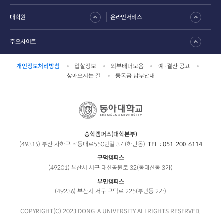
대학원
온라인서비스
주요사이트
개인정보처리방침
입찰정보
외부배너모음
예·결산 공고
찾아오시는 길
등록금 납부안내
승학캠퍼스(대학본부)
(49315) 부산 사하구 낙동대로550번길 37 (하단동)
TEL :
051-200-6114
구덕캠퍼스
(49201) 부산시 서구 대신공원로 32(동대신동 3가)
부민캠퍼스
(49236) 부산시 서구 구덕로 225(부민동 2가)
COPYRIGHT(C) 2023 DONG-A UNIVERSITY ALLRIGHTS RESERVED.