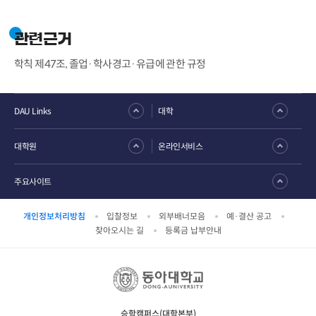
관련근거
학칙 제47조, 졸업·학사경고·유급에 관한 규정
DAU Links
대학
대학원
온라인서비스
주요사이트
개인정보처리방침
입찰정보
외부배너모음
예·결산 공고
찾아오시는 길
등록금 납부안내
승학캠퍼스(대학본부)