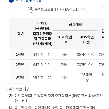
각 대학별 수료학점
좌우로 스크롤하시면 내용이 보입니다.
각 대학
공과대학
[공과대학,
간호
학년
디자인환경대
간호
2020학번
2019학번
학 건축학과
이후
이전
(5년제) 제외]
1학년
33학점 이상
좌동
35학점 이상
35학점
2학년
65학점 이상
좌동
70학점 이상
70학점
105학점
105
3학년
98학점 이상
좌동
이상
이
허가제한 대상
야간 학부(과)로 입학한 자가 주간의 학부(과)로 전부(과)하고자
하는 경우
복수전공 이수중인 학생이 해당 복수전공 학과로 전부(과)