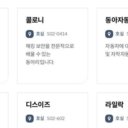
콜로니
동아자
호실
S02-0414
호실
해킹 보안을 전문적으로
자동차에 
배울 수 있는
및 자작자
동아리입니다.
디스이즈
라일락
호실
S02-602
호실