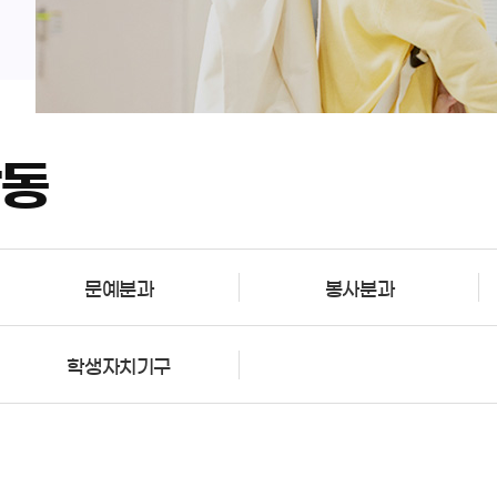
활동
문예분과
봉사분과
학생자치기구