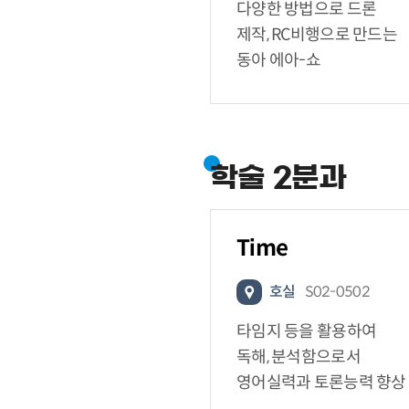
다양한 방법으로 드론
제작, RC비행으로 만드는
동아 에아-쇼
학술 2분과
Time
호실
S02-0502
타임지 등을 활용하여
독해, 분석함으로서
영어실력과 토론능력 향상