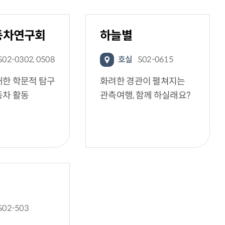
동차연구회
하늘별
S02-0302, 0508
호실
S02-0615
대한 학문적 탐구
화려한 경관이 펼쳐지는
동차 활동
관측여행, 함께 하실래요?
S02-503