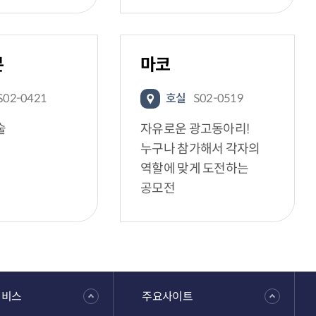
븐
마코
S02-0421
호실
S02-0519
술
자유로운 광고동아리!
누구나 참가해서 각자의
역할에 맞게 도전하는
공모전
서비스
주요사이트