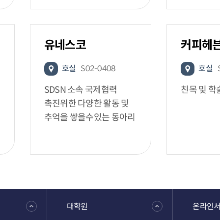
유네스코
커피헤
호실
S02-0408
호실
SDSN 소속 국제협력
친목 및 학
촉진위한 다양한 활동 및
추억을 쌓을수있는 동아리
대학원
온라인