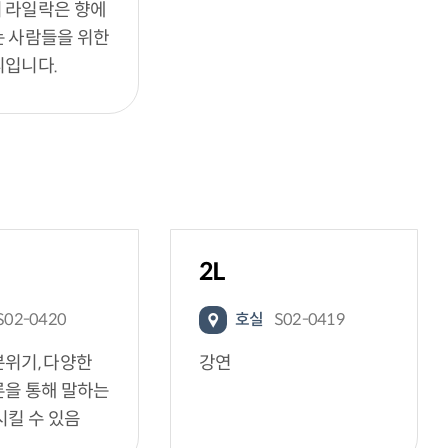
 라일락은 향에
는 사람들을 위한
리입니다.
2L
S02-0420
호실
S02-0419
위기, 다양한
강연
론을 통해 말하는
시킬 수 있음