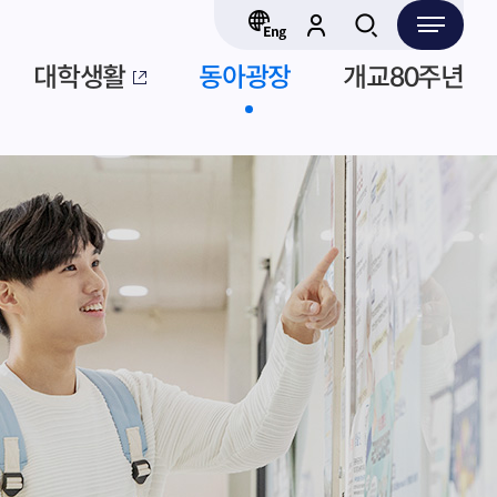
대학생활
동아광장
개교80주년