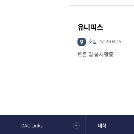
유니피스
호실
S02-0405
토론 및 봉사활동
DAU Links
대학