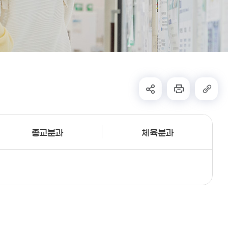
종교분과
체육분과